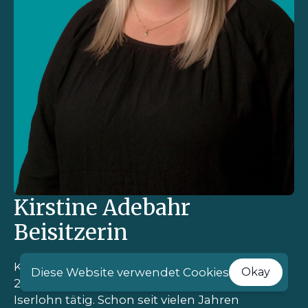
Kirstine Adebahr
Beisitzerin
Kirstine Adebahr ist Sozialarbeiterin und seit
Diese Website verwendet Cookies
Okay
2019 im Kinder- und Jugendbüro der Stadt
Iserlohn tätig. Schon seit vielen Jahren