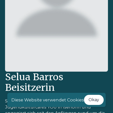
Selua Barros
Beisitzerin
Diese Website verwendet Cookies
Okay
Selua ist Beisitzerin im Vorstand des
Jugendkulturcafés YOU in Iserlohn und